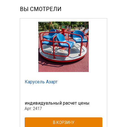
ВЫ СМОТРЕЛИ
Карусель Азарт
Кару
индивидуальный расчет цены
инди
Арт: 2417
Арт: 
В КОРЗИНУ