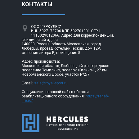
КОНТАКТЫ
ООО "ГЕРКУЛЕС"
ИНН 5027178706 КПП 502701001 ОГРН
1115029012066. Адрес для корреспонденции,
юридический адрес:
140000, Россия, область Московская, город
Люберцы, проезд Котельнический, дом 12А,
строение литера Б, помещение 5
Адрес производства:
Московская область, Люберецкий р-н, городское
поселение Томилино, поселок Жилино-1, 27 км
Новорязанского шоссе, участок №2/7
E-mail:
sale@royal-sport.ru
Специализированный сайт в области
реабилитационного оборудования:
https://rehab-
life.ru/