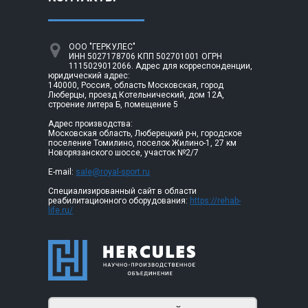
ООО "ГЕРКУЛЕС"
ИНН 5027178706 КПП 502701001 ОГРН
1115029012066. Адрес для корреспонденции,
юридический адрес:
140000, Россия, область Московская, город
Люберцы, проезд Котельнический, дом 12А,
строение литера Б, помещение 5
Адрес производства:
Московская область, Люберецкий р-н, городское
поселение Томилино, поселок Жилино-1, 27 км
Новорязанского шоссе, участок №2/7
E-mail:
sale@royal-sport.ru
Специализированный сайт в области
реабилитационного оборудования:
https://rehab-
life.ru/