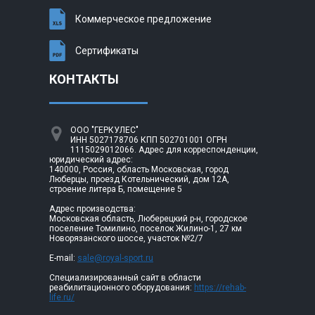
Коммерческое предложение
Сертификаты
КОНТАКТЫ
ООО "ГЕРКУЛЕС"
ИНН 5027178706 КПП 502701001 ОГРН
1115029012066. Адрес для корреспонденции,
юридический адрес:
140000, Россия, область Московская, город
Люберцы, проезд Котельнический, дом 12А,
строение литера Б, помещение 5
Адрес производства:
Московская область, Люберецкий р-н, городское
поселение Томилино, поселок Жилино-1, 27 км
Новорязанского шоссе, участок №2/7
E-mail:
sale@royal-sport.ru
Специализированный сайт в области
реабилитационного оборудования:
https://rehab-
life.ru/