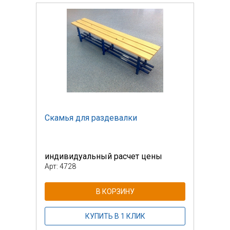
Скамья для раздевалки
Скам
индивидуальный расчет цены
инди
Арт: 4728
Арт: 
В КОРЗИНУ
КУПИТЬ В 1 КЛИК