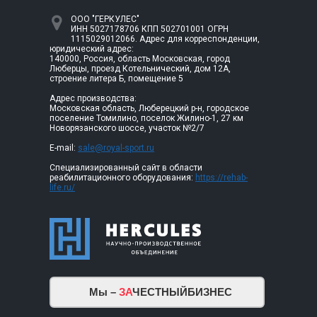
ООО "ГЕРКУЛЕС"
ИНН 5027178706 КПП 502701001 ОГРН
1115029012066. Адрес для корреспонденции,
юридический адрес:
140000, Россия, область Московская, город
Люберцы, проезд Котельнический, дом 12А,
строение литера Б, помещение 5
Адрес производства:
Московская область, Люберецкий р-н, городское
поселение Томилино, поселок Жилино-1, 27 км
Новорязанского шоссе, участок №2/7
E-mail:
sale@royal-sport.ru
Специализированный сайт в области
реабилитационного оборудования:
https://rehab-
life.ru/
Мы –
ЗА
ЧЕСТНЫЙБИЗНЕС