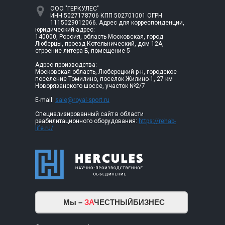
ООО "ГЕРКУЛЕС"
ИНН 5027178706 КПП 502701001 ОГРН
1115029012066. Адрес для корреспонденции,
юридический адрес:
140000, Россия, область Московская, город
Люберцы, проезд Котельнический, дом 12А,
строение литера Б, помещение 5
Адрес производства:
Московская область, Люберецкий р-н, городское
поселение Томилино, поселок Жилино-1, 27 км
Новорязанского шоссе, участок №2/7
E-mail:
sale@royal-sport.ru
Специализированный сайт в области
реабилитационного оборудования:
https://rehab-
life.ru/
Мы –
ЗА
ЧЕСТНЫЙБИЗНЕС