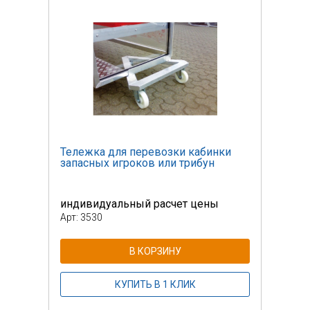
ки
Тележка для перевозки кабинки
Теле
запасных игроков или трибун
запа
индивидуальный расчет цены
инди
Арт: 3530
Арт: 
В КОРЗИНУ
КУПИТЬ В 1 КЛИК