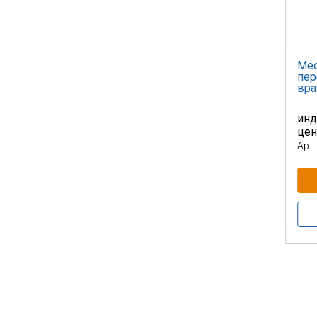
Мес
пер
вра
инд
це
Арт: