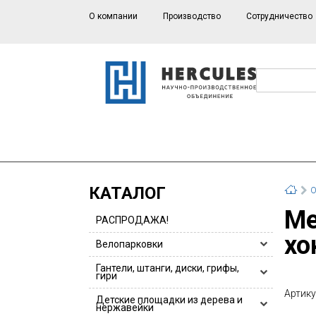
О компании
Производство
Сотрудничество
КАТАЛОГ
О
Место индивидуальное для переодевания
РАСПРОДАЖА!
хо
Велопарковки
Велопарковки HERCULES
Гантели, штанги, диски, грифы,
гири
Велопарковки для 1 или 2 велосипедов
Артику
Гантели, гантельные ряды
Детские площадки из дерева и
Велопарковки из нержавейки
нержавейки