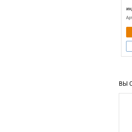
ин
Ар
ВЫ 