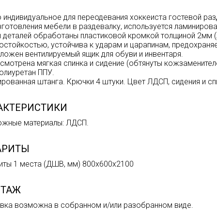
 индивидуальное для переодевания хоккеиста гостевой раз
зготовления мебели в раздевалку, используется ламиниров
 деталей обработаны пластиковой кромкой толщиной 2мм (
остойкостью, устойчива к ударам и царапинам, предохраня
ложен вентилируемый ящик для обуви и инвентаря.
смотрена мягкая спинка и сидение (обтянуты кожзаменителе
олиуретан ППУ.
рованная штанга. Крючки 4 штуки. Цвет ЛДСП, сидения и сп
АКТЕРИСТИКИ
жные материалы: ЛДСП.
АРИТЫ
иты 1 места (ДШВ, мм) 800х600х2100
ТАЖ
вка возможна в собранном и/или разобранном виде.