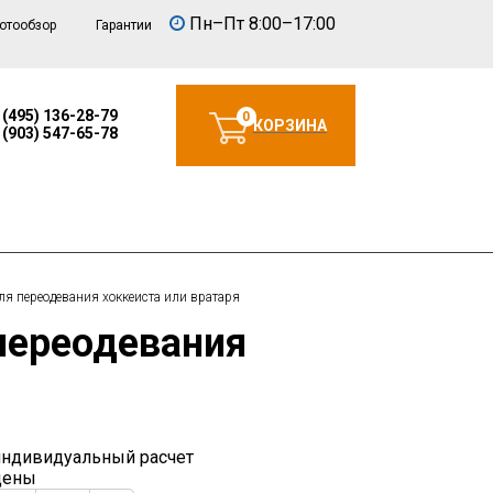
Пн–Пт 8:00–17:00
отообзор
Гарантии
 (495) 136-28-79
0
КОРЗИНА
 (903) 547-65-78
ля переодевания хоккеиста или вратаря
индивидуальный расчет
цены