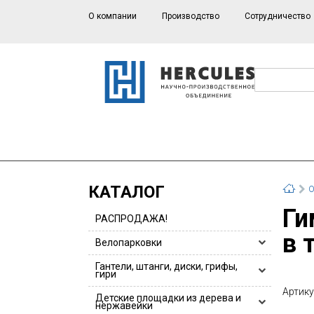
О компании
Производство
Сотрудничество
КАТАЛОГ
О
Гимнастическая стенка, трансформирующаяся
РАСПРОДАЖА!
в 
Велопарковки
Велопарковки HERCULES
Гантели, штанги, диски, грифы,
гири
Велопарковки для 1 или 2 велосипедов
Артику
Гантели, гантельные ряды
Детские площадки из дерева и
Велопарковки из нержавейки
нержавейки