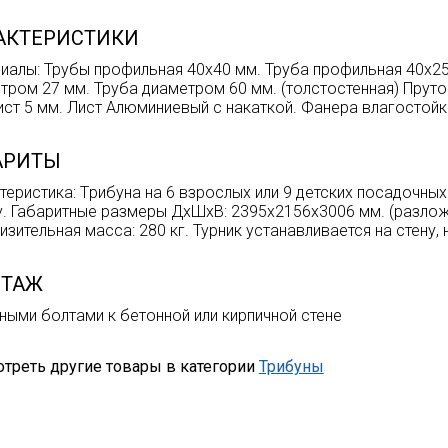
АКТЕРИСТИКИ
иалы: Трубы профильная 40х40 мм. Труба профильная 40х25
тром 27 мм. Труба диаметром 60 мм. (толстостенная) Прут
ист 5 мм. Лист Алюминиевый с накаткой. Фанера влагостой
АРИТЫ
теристика: Tрибуна на 6 взрослых или 9 детских посадочны
у. Габаритные размеры ДхШхВ: 2395х2156х3006 мм. (разлож
изительная масса: 280 кг. Турник устанавливается на стену,
ТАЖ
ными болтами к бетонной или кирпичной стене
треть другие товары в категории
Трибуны