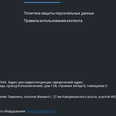
Политика защиты персональных данных
Правила использования контента
066. Адрес для корреспонденции, юридический адрес:
рцы, проезд Котельнический, дом 12А, строение литера Б, помещение 5
ение Томилино, поселок Жилино-1, 27 км Новорязанского шоссе, участок №2
го оборудования:
https://rehab-life.ru/