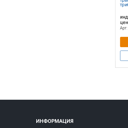
тра
три
инд
це
Арт:
ИНФОРМАЦИЯ