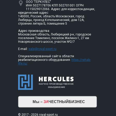
ООО "ГЕРКУЛЕС"
ИНН 5027178706 КПП 502701001 ОГРН
1115029012066. Адрес для корреспонденции,
юридический адрес:
140000, Россия, область Московская, город
Люберцы, проезд Котельнический, дом 12А,
строение литера Б, помещение 5
Адрес производства:
Московская область, Люберецкий р-н, городское
поселение Томилино, поселок Жилино-1, 27 км
Новорязанского шоссе, участок №2/7
E-mail:
sale@royal-sport.ru
Специализированный сайт в области
реабилитационного оборудования:
https://rehab-
life.ru/
Мы –
ЗА
ЧЕСТНЫЙБИЗНЕС
© 2017 - 2026 royal-sport.ru