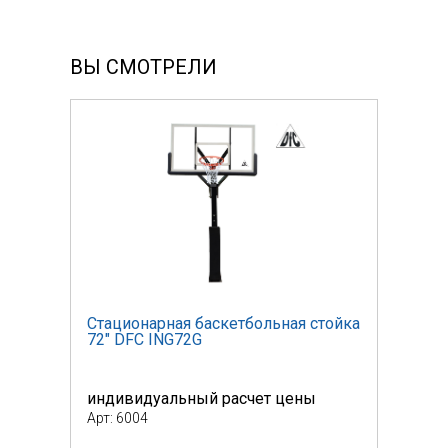
ВЫ СМОТРЕЛИ
тойка
Стационарная баскетбольная стойка
Стац
72" DFC ING72G
72" 
индивидуальный расчет цены
инди
Арт: 6004
Арт: 