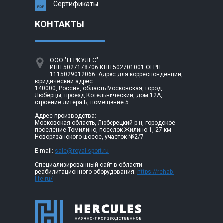
Сертификаты
КОНТАКТЫ
ООО "ГЕРКУЛЕС"
ИНН 5027178706 КПП 502701001 ОГРН
1115029012066. Адрес для корреспонденции,
юридический адрес:
140000, Россия, область Московская, город
Люберцы, проезд Котельнический, дом 12А,
строение литера Б, помещение 5
Адрес производства:
Московская область, Люберецкий р-н, городское
поселение Томилино, поселок Жилино-1, 27 км
Новорязанского шоссе, участок №2/7
E-mail:
sale@royal-sport.ru
Специализированный сайт в области
реабилитационного оборудования:
https://rehab-
life.ru/