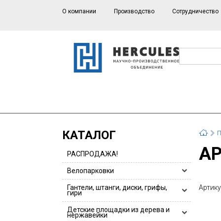
О компании
Производство
Сотрудничество
КАТАЛОГ
П
A
РАСПРОДАЖА!
Велопарковки
Велопарковки HERCULES
Гантели, штанги, диски, грифы,
Артику
гири
Велопарковки для 1 или 2 велосипедов
Гантели, гантельные ряды
Детские площадки из дерева и
Велопарковки из нержавейки
нержавейки