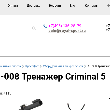
Оплата
Доставка
Новости
Блог
Контакты
Ф
+7(495) 136-28-79
+7
+7
sale@royal-sport.ru
о видам спорта
КроссФит
Оборудование для кроссфита
AP-008 Тренажер
P-008 Тренажер Criminal 5
л: 4115