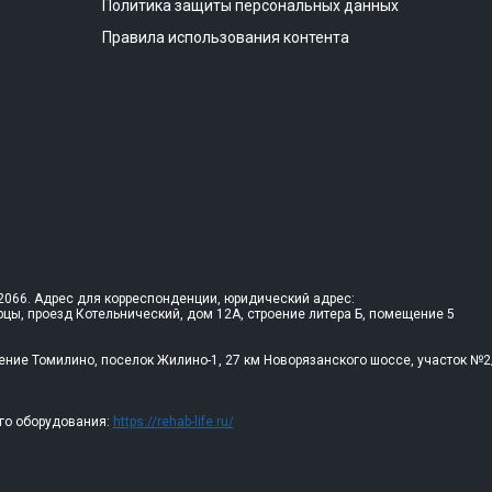
Политика защиты персональных данных
Правила использования контента
066. Адрес для корреспонденции, юридический адрес:
рцы, проезд Котельнический, дом 12А, строение литера Б, помещение 5
ение Томилино, поселок Жилино-1, 27 км Новорязанского шоссе, участок №2
го оборудования:
https://rehab-life.ru/