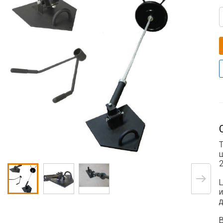
2
д
В