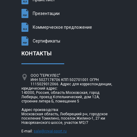
Презентации
Коммерческое предложение
Сертификаты
КОНТАКТЫ
ООО "ГЕРКУЛЕС"
ИНН 5027178706 КПП 502701001 ОГРН
1115029012066. Адрес для корреспонденции,
юридический адрес:
140000, Россия, область Московская, город
Люберцы, проезд Котельнический, дом 12А,
строение литера Б, помещение 5
Адрес производства:
Московская область, Люберецкий р-н, городское
поселение Томилино, поселок Жилино-1, 27 км
Новорязанского шоссе, участок №2/7
E-mail:
sale@royal-sport.ru