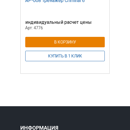
AP-008 Тренажер Criminal 6
AP-0
индивидуальный расчет цены
инди
Арт: 4776
Арт: 
В КОРЗИНУ
КУПИТЬ В 1 КЛИК
ИНФОРМАЦИЯ