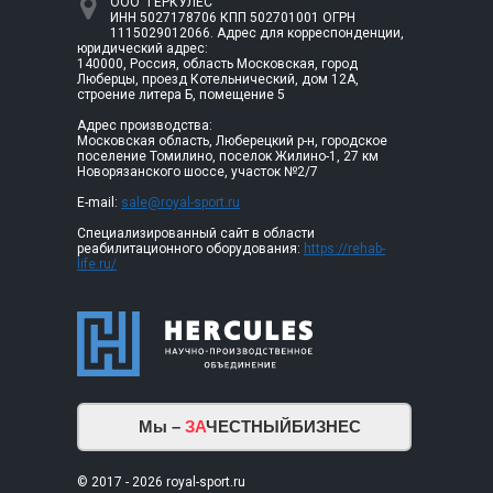
ООО "ГЕРКУЛЕС"
ИНН 5027178706 КПП 502701001 ОГРН
1115029012066. Адрес для корреспонденции,
юридический адрес:
140000, Россия, область Московская, город
Люберцы, проезд Котельнический, дом 12А,
строение литера Б, помещение 5
Адрес производства:
Московская область, Люберецкий р-н, городское
поселение Томилино, поселок Жилино-1, 27 км
Новорязанского шоссе, участок №2/7
E-mail:
sale@royal-sport.ru
Специализированный сайт в области
реабилитационного оборудования:
https://rehab-
life.ru/
Мы –
ЗА
ЧЕСТНЫЙБИЗНЕС
© 2017 - 2026 royal-sport.ru