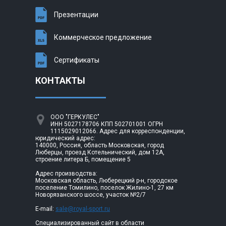
Презентации
Коммерческое предложение
Сертификаты
КОНТАКТЫ
ООО "ГЕРКУЛЕС"
ИНН 5027178706 КПП 502701001 ОГРН
1115029012066. Адрес для корреспонденции,
юридический адрес:
140000, Россия, область Московская, город
Люберцы, проезд Котельнический, дом 12А,
строение литера Б, помещение 5
Адрес производства:
Московская область, Люберецкий р-н, городское
поселение Томилино, поселок Жилино-1, 27 км
Новорязанского шоссе, участок №2/7
E-mail:
sale@royal-sport.ru
Специализированный сайт в области