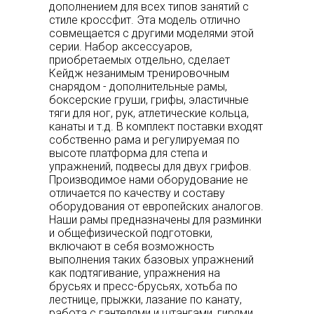
дополнением для всех типов занятий с
стиле кроссфит. Эта модель отлично
совмещается с другими моделями этой
серии. Набор аксессуаров,
приобретаемых отдельно, сделает
Кейдж незанимым тренировочным
снарядом - дополнительные рамы,
боксерские груши, грифы, эластичные
тяги для ног, рук, атлетические кольца,
канаты и т.д. В комплект поставки входят
собственно рама и регулируемая по
высоте платформа для степа и
упражнений, подвесы для двух грифов.
Производимое нами оборудование не
отличается по качеству и составу
оборудования от европейских аналогов.
Наши рамы предназначены для разминки
и общефизической подготовки,
включают в себя возможность
выполнения таких базовых упражнений
как подтягивание, упражнения на
брусьях и пресс-брусьях, хотьба по
лестнице, прыжки, лазание по канату,
работа с гантелями и штангами, гирями,