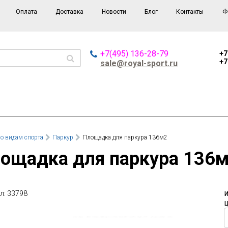
Оплата
Доставка
Новости
Блог
Контакты
Ф
+7(495) 136-28-79
+7
+7
sale@royal-sport.ru
о видам спорта
Паркур
Площадка для паркура 136м2
лощадка для паркура 136
л: 33798