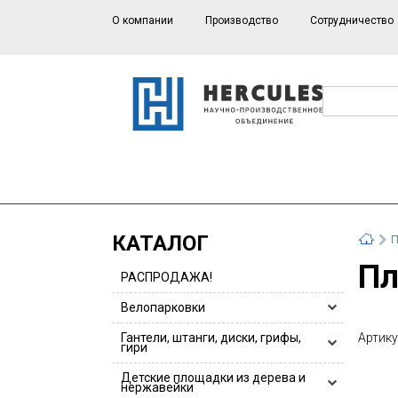
О компании
Производство
Сотрудничество
КАТАЛОГ
П
П
РАСПРОДАЖА!
Велопарковки
Велопарковки HERCULES
Гантели, штанги, диски, грифы,
Артику
гири
Велопарковки для 1 или 2 велосипедов
Гантели, гантельные ряды
Детские площадки из дерева и
Велопарковки из нержавейки
нержавейки