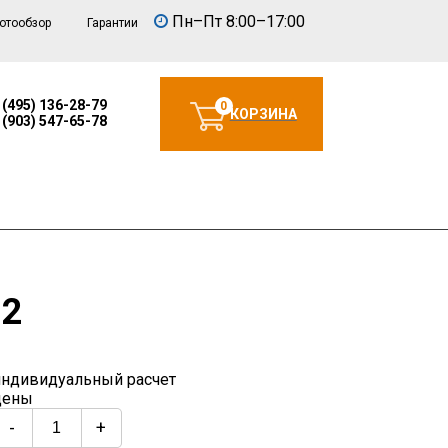
Пн–Пт 8:00–17:00
отообзор
Гарантии
 (495) 136-28-79
0
КОРЗИНА
 (903) 547-65-78
м2
индивидуальный расчет
цены
-
+