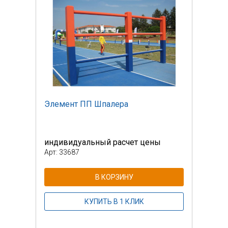
Элемент ПП Шпалера
Элем
индивидуальный расчет цены
инди
Арт: 33687
Арт: 
В КОРЗИНУ
КУПИТЬ В 1 КЛИК