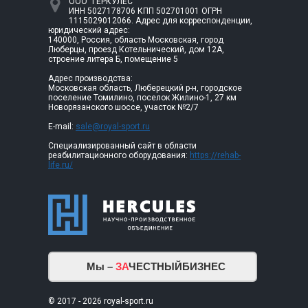
ООО "ГЕРКУЛЕС"
ИНН 5027178706 КПП 502701001 ОГРН
1115029012066. Адрес для корреспонденции,
юридический адрес:
140000, Россия, область Московская, город
Люберцы, проезд Котельнический, дом 12А,
строение литера Б, помещение 5
Адрес производства:
Московская область, Люберецкий р-н, городское
поселение Томилино, поселок Жилино-1, 27 км
Новорязанского шоссе, участок №2/7
E-mail:
sale@royal-sport.ru
Специализированный сайт в области
реабилитационного оборудования:
https://rehab-
life.ru/
Мы –
ЗА
ЧЕСТНЫЙБИЗНЕС
© 2017 - 2026 royal-sport.ru