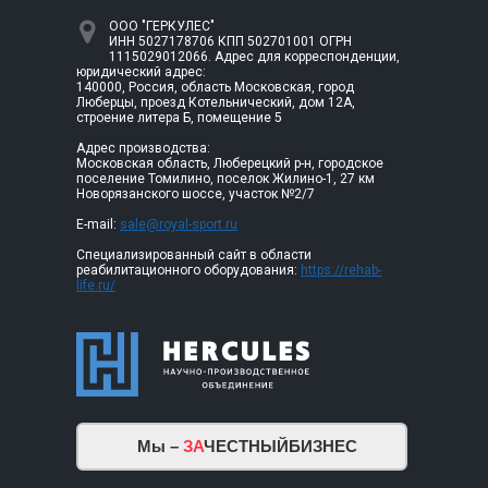
ООО "ГЕРКУЛЕС"
ИНН 5027178706 КПП 502701001 ОГРН
1115029012066. Адрес для корреспонденции,
юридический адрес:
140000, Россия, область Московская, город
Люберцы, проезд Котельнический, дом 12А,
строение литера Б, помещение 5
Адрес производства:
Московская область, Люберецкий р-н, городское
поселение Томилино, поселок Жилино-1, 27 км
Новорязанского шоссе, участок №2/7
E-mail:
sale@royal-sport.ru
Специализированный сайт в области
реабилитационного оборудования:
https://rehab-
life.ru/
Мы –
ЗА
ЧЕСТНЫЙБИЗНЕС