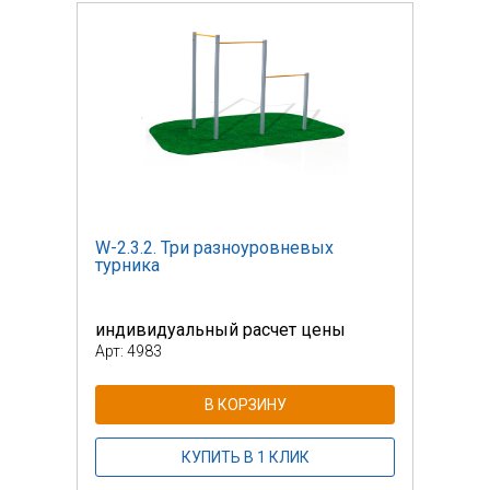
W-2.3.2. Три разноуровневых
W-2.
турника
турн
индивидуальный расчет цены
инди
Арт: 4983
Арт: 
В КОРЗИНУ
КУПИТЬ В 1 КЛИК