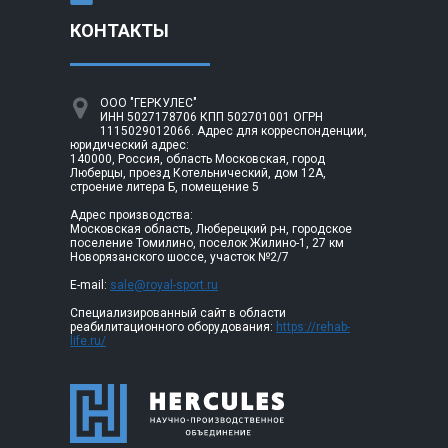
КОНТАКТЫ
ООО "ГЕРКУЛЕС"
ИНН 5027178706 КПП 502701001 ОГРН
1115029012066. Адрес для корреспонденции,
юридический адрес:
140000, Россия, область Московская, город
Люберцы, проезд Котельнический, дом 12А,
строение литера Б, помещение 5
Адрес производства:
Московская область, Люберецкий р-н, городское
поселение Томилино, поселок Жилино-1, 27 км
Новорязанского шоссе, участок №2/7
E-mail:
sale@royal-sport.ru
Специализированный сайт в области
реабилитационного оборудования:
https://rehab-
life.ru/