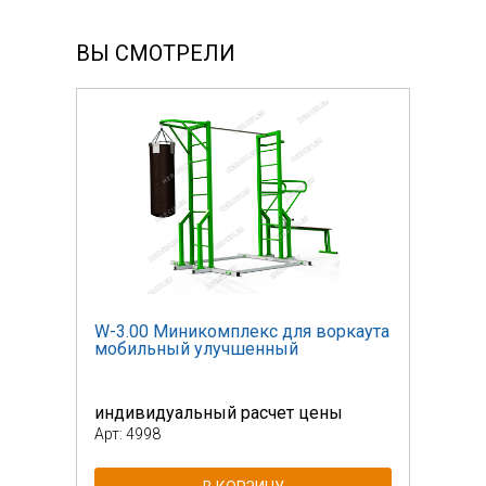
ВЫ СМОТРЕЛИ
каута
W-3.00 Миникомплекс для воркаута
W-3.
мобильный улучшенный
моб
индивидуальный расчет цены
инди
Арт: 4998
Арт: 