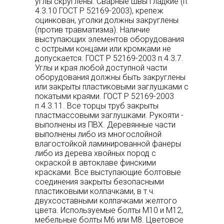
углы скруглены. Сварные швы гладкие (п.
4.3.10 ГОСТ Р 52169-2003), крепеж
оцинкован, уголки должны закруглены
(против травматизма). Наличие
выступающих элементов оборудования
с острыми концами или кромками не
допускается. ГОСТ Р 52169-2003 п.4.3.7.
Углы и края любой доступной части
оборудования должны быть закруглены
или закрыты пластиковыми заглушками с
покатыми краями. ГОСТ Р 52169-2003
п.4.3.11. Все торцы труб закрыты
пластмассовыми заглушками. Рукояти -
выполнены из ПВХ. Деревянные части
выполнены либо из многослойной
влагостойкой ламинированной фанеры
либо из дерева хвойных пород с
окраской в автоклаве финскими
красками. Все выступающие болтовые
соединения закрыты безопасными
пластиковыми колпачками, в т.ч.
двухсоставными колпачками желтого
цвета. Используемые болты М10 и М12,
мебельные болты М6 или М8. Цветовое