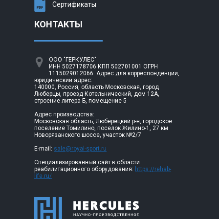
Сертификаты
КОНТАКТЫ
ООО "ГЕРКУЛЕС"
ИНН 5027178706 КПП 502701001 ОГРН
1115029012066. Адрес для корреспонденции,
юридический адрес:
140000, Россия, область Московская, город
Люберцы, проезд Котельнический, дом 12А,
строение литера Б, помещение 5
Адрес производства:
Московская область, Люберецкий р-н, городское
поселение Томилино, поселок Жилино-1, 27 км
Новорязанского шоссе, участок №2/7
E-mail:
sale@royal-sport.ru
Специализированный сайт в области
реабилитационного оборудования:
https://rehab-
life.ru/