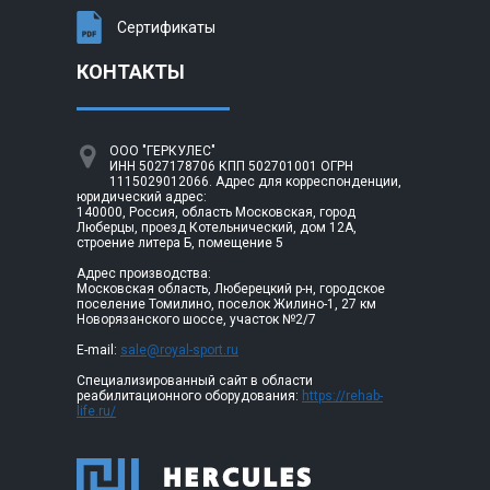
Сертификаты
КОНТАКТЫ
ООО "ГЕРКУЛЕС"
ИНН 5027178706 КПП 502701001 ОГРН
1115029012066. Адрес для корреспонденции,
юридический адрес:
140000, Россия, область Московская, город
Люберцы, проезд Котельнический, дом 12А,
строение литера Б, помещение 5
Адрес производства:
Московская область, Люберецкий р-н, городское
поселение Томилино, поселок Жилино-1, 27 км
Новорязанского шоссе, участок №2/7
E-mail:
sale@royal-sport.ru
Специализированный сайт в области
реабилитационного оборудования:
https://rehab-
life.ru/