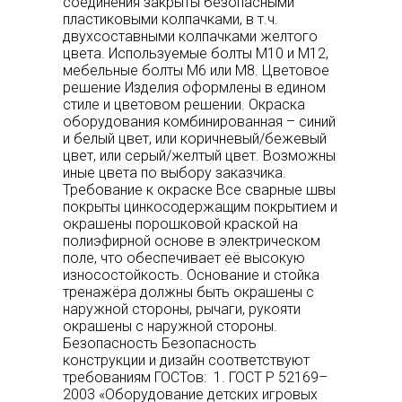
соединения закрыты безопасными
пластиковыми колпачками, в т.ч.
двухсоставными колпачками желтого
цвета. Используемые болты М10 и М12,
мебельные болты М6 или М8. Цветовое
решение Изделия оформлены в едином
стиле и цветовом решении. Окраска
оборудования комбинированная – синий
и белый цвет, или коричневый/бежевый
цвет, или серый/желтый цвет. Возможны
иные цвета по выбору заказчика.
Требование к окраске Все сварные швы
покрыты цинкосодержащим покрытием и
окрашены порошковой краской на
полиэфирной основе в электрическом
поле, что обеспечивает её высокую
износостойкость. Основание и стойка
тренажёра должны быть окрашены с
наружной стороны, рычаги, рукояти
окрашены с наружной стороны.
Безопасность Безопасность
конструкции и дизайн соответствуют
требованиям ГОСТов: 1. ГОСТ Р 52169–
2003 «Оборудование детских игровых