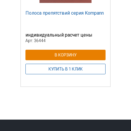
pann
Полоса препятствий серия Kompann
Поло
индивидуальный расчет цены
инди
Арт: 36444
Арт: 
В КОРЗИНУ
КУПИТЬ В 1 КЛИК