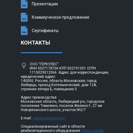
Презентации
Коммерческое предложение
Сертификаты
КОНТАКТЫ
ООО "ГЕРКУЛЕС"
ИНН 5027178706 КПП 502701001 ОГРН
1115029012066. Адрес для корреспонденции,
юридический адрес:
140000, Россия, область Московская, город
Люберцы, проезд Котельнический, дом 12А,
строение литера Б, помещение 5
Адрес производства:
Московская область, Люберецкий р-н, городское
поселение Томилино, поселок Жилино-1, 27 км
Новорязанского шоссе, участок №2/7
E-mail:
sale@royal-sport.ru
Специализированный сайт в области
реабилитационного оборудования:
https://rehab-