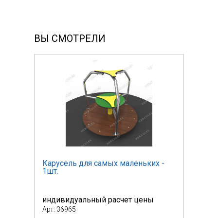
ВЫ СМОТРЕЛИ
 -
Карусель для самых маленьких -
Кару
1шт.
1шт.
индивидуальный расчет цены
инди
Арт: 36965
Арт: 