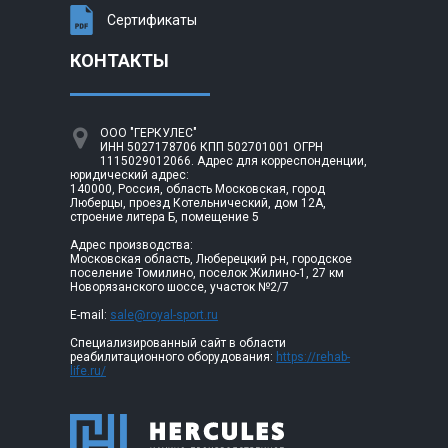
Сертификаты
КОНТАКТЫ
ООО "ГЕРКУЛЕС"
ИНН 5027178706 КПП 502701001 ОГРН
1115029012066. Адрес для корреспонденции,
юридический адрес:
140000, Россия, область Московская, город
Люберцы, проезд Котельнический, дом 12А,
строение литера Б, помещение 5
Адрес производства:
Московская область, Люберецкий р-н, городское
поселение Томилино, поселок Жилино-1, 27 км
Новорязанского шоссе, участок №2/7
E-mail:
sale@royal-sport.ru
Специализированный сайт в области
реабилитационного оборудования:
https://rehab-
life.ru/