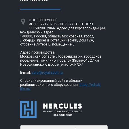
ООО "ГЕРКУЛЕС"
ИНН 5027178706 КПП 502701001 ОГРН
1115029012066. Адрес для корреспонденции,
юридический адрес:
140000, Россия, область Московская, город
Люберцы, проезд Котельнический, дом 12А,
строение литера Б, помещение 5
Адрес производства:
Московская область, Люберецкий р-н, городское
поселение Томилино, поселок Жилино-1, 27 км
Новорязанского шоссе, участок №2/7
E-mail:
sale@royal-sport.ru
Специализированный сайт в области
реабилитационного оборудования:
https://rehab-
life.ru/