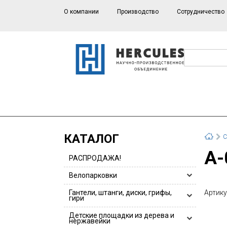
О компании
Производство
Сотрудничество
КАТАЛОГ
С
А
РАСПРОДАЖА!
Велопарковки
Велопарковки HERCULES
Гантели, штанги, диски, грифы,
Артику
гири
Велопарковки для 1 или 2 велосипедов
Гантели, гантельные ряды
Детские площадки из дерева и
Велопарковки из нержавейки
нержавейки