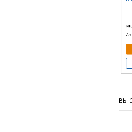
ин
Ар
ВЫ 