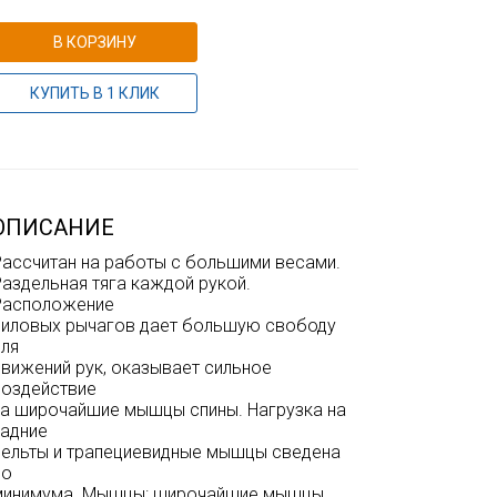
В КОРЗИНУ
КУПИТЬ В 1 КЛИК
ОПИСАНИЕ
Рассчитан на работы с большими весами.
Раздельная тяга каждой рукой.
Расположение
силовых рычагов дает большую свободу
для
движений рук, оказывает сильное
воздействие
на широчайшие мышцы спины. Нагрузка на
задние
дельты и трапециевидные мышцы сведена
до
минимума. Мышцы: широчайшие мышцы.