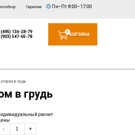
Пн–Пт 8:00–17:00
отообзор
Гарантии
 (495) 136-28-79
0
КОРЗИНА
 (903) 547-65-78
 упором в грудь
ом в грудь
индивидуальный расчет
цены
-
+