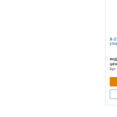
А-0
упо
инд
це
Арт: