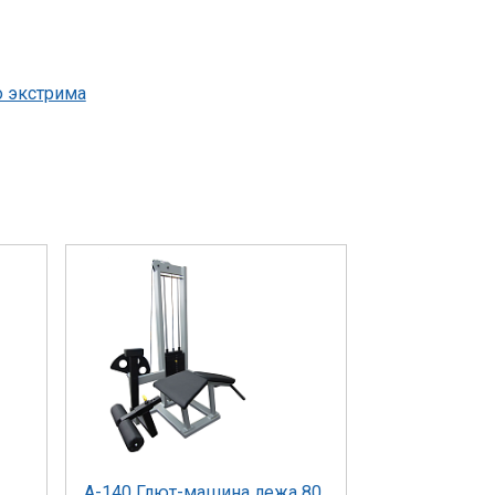
о экстрима
А-140 Глют-машина лежа 80