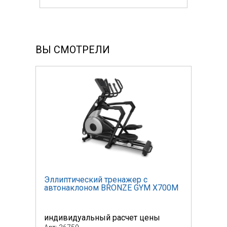
ВЫ СМОТРЕЛИ
Эллиптический тренажер с
Элли
700M
автонаклоном BRONZE GYM X700M
авто
индивидуальный расчет цены
инди