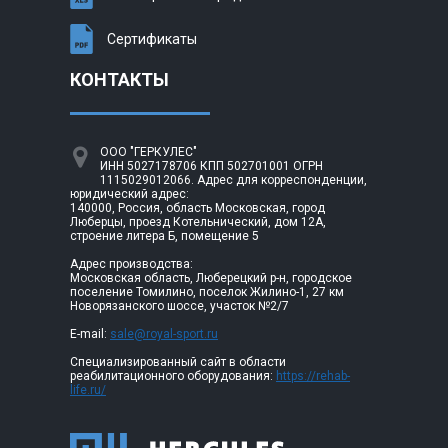
Сертификаты
КОНТАКТЫ
ООО "ГЕРКУЛЕС"
ИНН 5027178706 КПП 502701001 ОГРН
1115029012066. Адрес для корреспонденции,
юридический адрес:
140000, Россия, область Московская, город
Люберцы, проезд Котельнический, дом 12А,
строение литера Б, помещение 5
Адрес производства:
Московская область, Люберецкий р-н, городское
поселение Томилино, поселок Жилино-1, 27 км
Новорязанского шоссе, участок №2/7
E-mail:
sale@royal-sport.ru
Специализированный сайт в области
реабилитационного оборудования:
https://rehab-
life.ru/