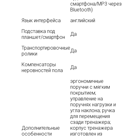
смартфона/MP3 через
Bluetooth)
Язык интерфейса
английский
Подставка под
Да
планшет/смартфон
Транспортировочные
Да
ролики
Компенсаторы
Да
неровностей пола
эргономичные
поручни с мягким
покрытием;
управление на
поручнях нагрузки и
угла наклона; ручка
для перемещения
сзади тренажера;
Дополнительные
корпус тренажера
особенности
изготовлен из