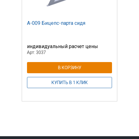
А-009 Бицепс-парта сидя
А-00
индивидуальный расчет цены
инди
Арт: 3037
Арт: 
В КОРЗИНУ
КУПИТЬ В 1 КЛИК