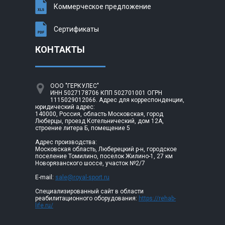
Коммерческое предложение
Сертификаты
КОНТАКТЫ
ООО "ГЕРКУЛЕС"
ИНН 5027178706 КПП 502701001 ОГРН
1115029012066. Адрес для корреспонденции,
юридический адрес:
140000, Россия, область Московская, город
Люберцы, проезд Котельнический, дом 12А,
строение литера Б, помещение 5
Адрес производства:
Московская область, Люберецкий р-н, городское
поселение Томилино, поселок Жилино-1, 27 км
Новорязанского шоссе, участок №2/7
E-mail:
sale@royal-sport.ru
Специализированный сайт в области
реабилитационного оборудования:
https://rehab-
life.ru/