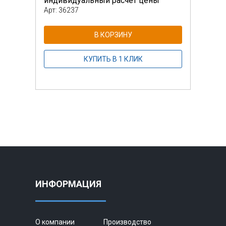
индивидуальный расчет цены
инди
Арт: 36237
Арт: 
В КОРЗИНУ
КУПИТЬ В 1 КЛИК
ИНФОРМАЦИЯ
О компании
Производство