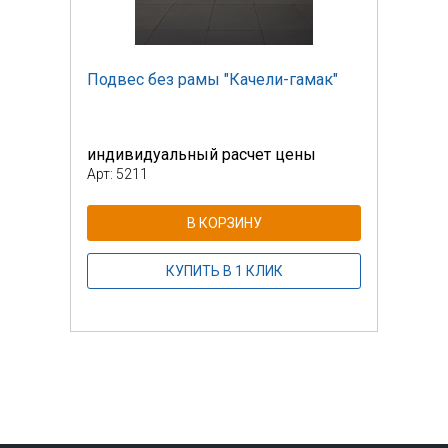
к"
Подвес без рамы "Качели-гамак"
Подв
индивидуальный расчет цены
инди
Арт: 5211
Арт: 
В КОРЗИНУ
КУПИТЬ В 1 КЛИК