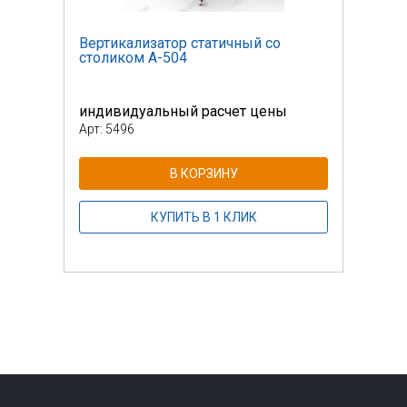
Вертикализатор статичный со
Верт
столиком А-504
стол
индивидуальный расчет цены
инди
Арт: 5496
Арт: 
В КОРЗИНУ
КУПИТЬ В 1 КЛИК