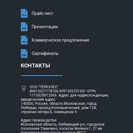
Прайс лист
Презентации
Коммерческое предложение
Сертификаты
КОНТАКТЫ
ООО "ГЕРКУЛЕС"
ИНН 5027178706 КПП 502701001 ОГРН
1115029012066. Адрес для корреспонденции,
юридический адрес:
140000, Россия, область Московская, город
Люберцы, проезд Котельнический, дом 12А,
строение литера Б, помещение 5
Адрес производства:
Московская область, Люберецкий р-н, городское
поселение Томилино, поселок Жилино-1, 27 км
Новорязанского шоссе, участок №2/7