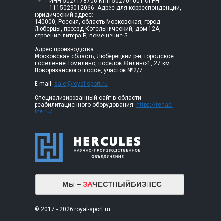
ИНН 5027178706 КПП 502701001 ОГРН
1115029012066. Адрес для корреспонденции,
юридический адрес:
140000, Россия, область Московская, город
Люберцы, проезд Котельнический, дом 12А,
строение литера Б, помещение 5
Адрес производства:
Московская область, Люберецкий р-н, городское
поселение Томилино, поселок Жилино-1, 27 км
Новорязанского шоссе, участок №2/7
E-mail:
sale@royal-sport.ru
Специализированный сайт в области
реабилитационного оборудования:
https://rehab-
life.ru/
Мы –
ЗА
ЧЕСТНЫЙБИЗНЕС
© 2017 - 2026 royal-sport.ru