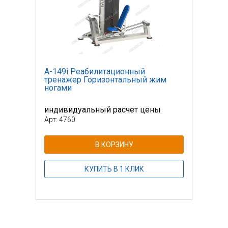
А-149i Реабилитационный
А-14
м
тренажер Горизонтальный жим
трен
ногами
нога
индивидуальный расчет цены
инди
Арт: 4760
Арт: 
В КОРЗИНУ
КУПИТЬ В 1 КЛИК