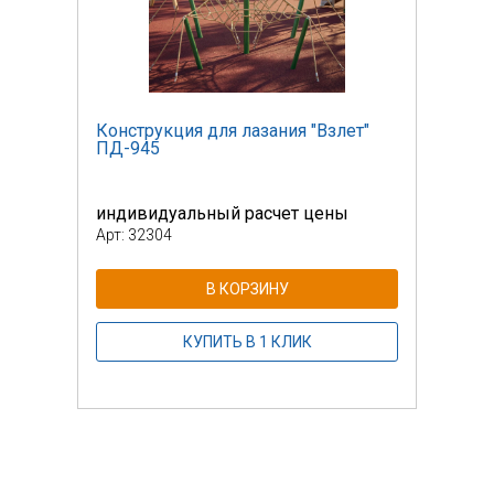
т"
Конструкция для лазания "Взлет"
Конс
ПД-945
ПД-
индивидуальный расчет цены
инди
Арт: 32304
Арт: 
В КОРЗИНУ
КУПИТЬ В 1 КЛИК