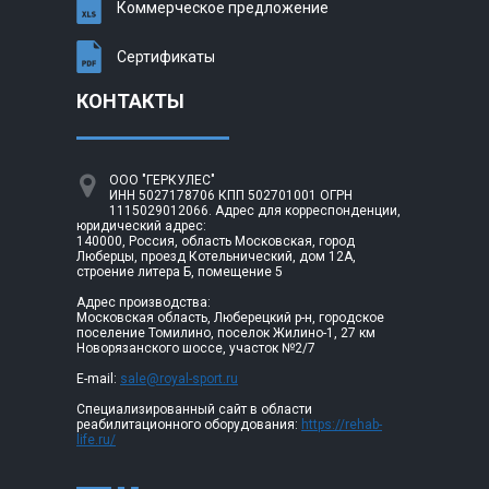
Коммерческое предложение
Сертификаты
КОНТАКТЫ
ООО "ГЕРКУЛЕС"
ИНН 5027178706 КПП 502701001 ОГРН
1115029012066. Адрес для корреспонденции,
юридический адрес:
140000, Россия, область Московская, город
Люберцы, проезд Котельнический, дом 12А,
строение литера Б, помещение 5
Адрес производства:
Московская область, Люберецкий р-н, городское
поселение Томилино, поселок Жилино-1, 27 км
Новорязанского шоссе, участок №2/7
E-mail:
sale@royal-sport.ru
Специализированный сайт в области
реабилитационного оборудования:
https://rehab-
life.ru/