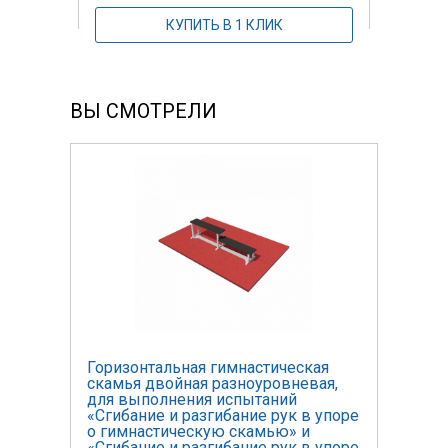
КУПИТЬ В 1 КЛИК
ВЫ СМОТРЕЛИ
я
Горизонтальная гимнастическая
Гори
я,
скамья двойная разноуровневая,
скам
для выполнения испытаний
для 
упоре
«Сгибание и разгибание рук в упоре
«Сги
о гимнастическую скамью» и
о ги
упоре
«Сгибание и разгибание рук в упоре
«Сги