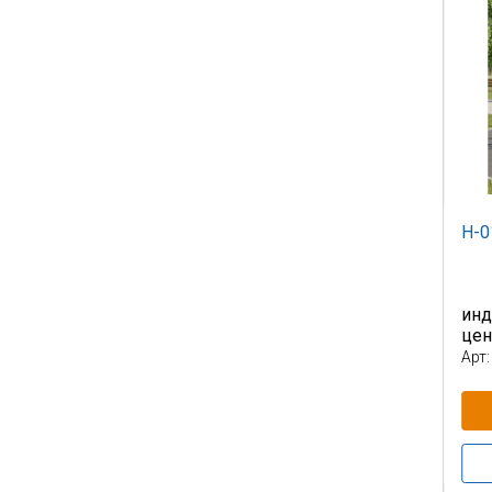
Н-0
инд
це
Арт: