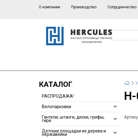
О компании
Производство
Сотрудничество
КАТАЛОГ
У
Н
РАСПРОДАЖА!
Велопарковки
Велопарковки HERCULES
Гантели, штанги, диски, грифы,
Артику
гири
Велопарковки для 1 или 2 велосипедов
Гантели, гантельные ряды
Детские площадки из дерева и
Велопарковки из нержавейки
нержавейки