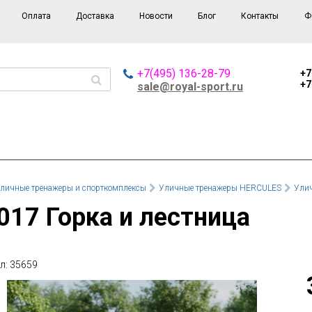
Оплата
Доставка
Новости
Блог
Контакты
Ф
+7(495) 136-28-79
+7
+7
sale@royal-sport.ru
личные тренажеры и спорткомплексы
Уличные тренажеры HERCULES
Улич
-017 Горка и лестница
л: 35659