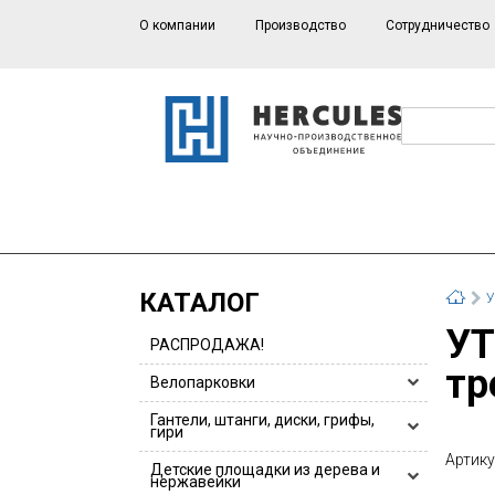
О компании
Производство
Сотрудничество
КАТАЛОГ
У
УТ112 Станция для многофункционального
РАСПРОДАЖА!
тр
Велопарковки
Велопарковки HERCULES
Гантели, штанги, диски, грифы,
гири
Велопарковки для 1 или 2 велосипедов
Артику
Гантели, гантельные ряды
Детские площадки из дерева и
Велопарковки из нержавейки
нержавейки