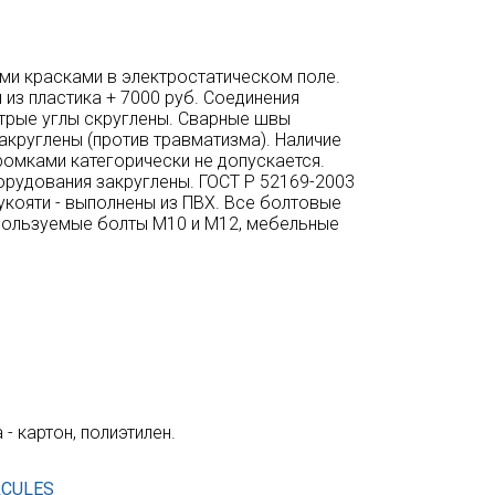
ыми красками в электростатическом поле.
 из пластика + 7000 руб. Соединения
стрые углы скруглены. Сварные швы
 закруглены (против травматизма). Наличие
омками категорически не допускается.
борудования закруглены. ГОСТ Р 52169-2003
укояти - выполнены из ПВХ. Все болтовые
пользуемые болты М10 и М12, мебельные
 картон, полиэтилен.
RCULES