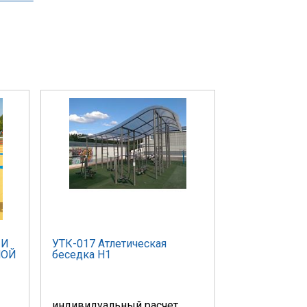
 И
УТК-017 Атлетическая
НОЙ
беседка Н1
индивидуальный расчет