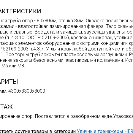
АКТЕРИСТИКИ
ная труба опор - 80х80мм, стенка 3мм. Окраска полиэфирн
скамьи - влагостойкая ламинированная фанера. Тело скамьи
вые и сварные. Все детали зачищены, заусенцы удалены, о
ие (п. 4.3.10 ГОСТ Р 52169-2003), крепеж оцинкован, уголки
пающих элементов оборудования с острыми концами или кр
Р 52169-2003 п.4.3.7. Углы и края любой доступной части о
.11. Все торцы труб закрыты пластмассовыми заглушками. Р
нения закрыты безопасными пластиковыми колпачками. Ис
 М6 или М8.
АРИТЫ
мм: 4300х3300х3000
ТАЖ
ирование опор. Поставляется в разобранном виде.Упаковка -
треть другие товары в категории
Уличные тренажеры HE