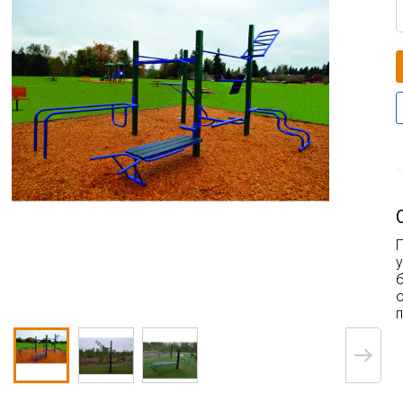
П
у
б
п