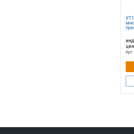
УТ1
мно
тре
инд
це
Арт: