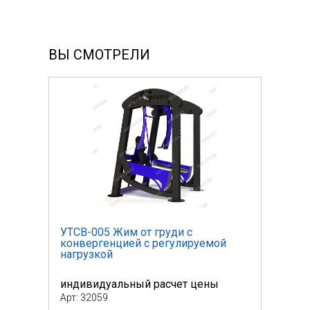
ВЫ СМОТРЕЛИ
УТСВ-005 Жим от груди с
УТСВ
й
конвергенцией с регулируемой
конв
нагрузкой
нагр
индивидуальный расчет цены
инди
Арт: 32059
Арт: 