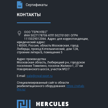
Сертификаты
КОНТАКТЫ
ООО "ГЕРКУЛЕС"
ИНН 5027178706 КПП 502701001 ОГРН
1115029012066. Адрес для корреспонденции,
юридический адрес:
140000, Россия, область Московская, город
Люберцы, проезд Котельнический, дом 12А,
строение литера Б, помещение 5
Адрес производства:
Московская область, Люберецкий р-н, городское
поселение Томилино, поселок Жилино-1, 27 км
Новорязанского шоссе, участок №2/7
E-mail:
sale@royal-sport.ru
Специализированный сайт в области
реабилитационного оборудования:
https://rehab-
life.ru/