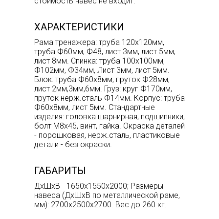
стоимость навес не входит.
ХАРАКТЕРИСТИКИ
Рама тренажера: труба 120х120мм,
труба Ф60мм, Ф48, лист 3мм, лист 5мм,
лист 8мм. Спинка: труба 100х100мм,
Ф102мм, Ф34мм, Лист 3мм, лист 5мм.
Блок: труба Ф60х8мм, пруток Ф28мм,
лист 2мм,3мм,6мм. Груз: круг Ф170мм,
пруток нерж.сталь Ф14мм. Корпус: труба
Ф60х8мм, лист 5мм. Стандартные
изделия: головка шарнирная, подшипники,
болт М8х45, винт, гайка. Окраска деталей
- порошковая, нерж.сталь, пластиковые
детали - без окраски.
ГАБАРИТЫ
ДхШхВ - 1650х1550х2000; Размеры
навеса (ДхШхВ по металлической раме,
мм): 2700х2500х2700. Вес до 260 кг.