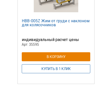
лоном
НВВ-005Z Жим от груди c наклоном
НВВ-
для колясочников
для 
индивидуальный расчет цены
инди
Арт: 35595
Арт: 
В КОРЗИНУ
КУПИТЬ В 1 КЛИК