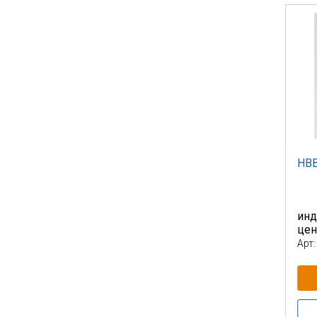
НВВ
инд
це
Арт: