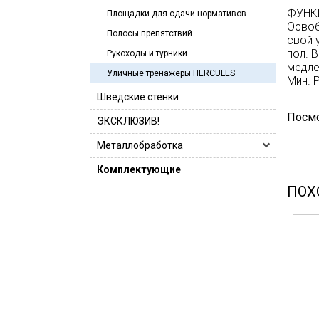
Баскетбольные фермы
Волейбольные сетки
Воркаут/Workout
ФУНК
Комплектующие
Kompan (Компан) детские площадки
Площадки для сдачи нормативов
Сайкл-тренажеры
Освоб
Баскетбольные щиты
Волейбольные тренажеры
Воркаут для инвалидов-колясочников
Гимнастика
Kompan (Компан) спортивные площадки
Полосы препятствий
Скамьи и стойки
свой 
Вышки для судей
Воркаут Компанн
Джиббинг
пол. 
Компан (Kompan) оборудование
Рукоходы и турники
Гиперэкстензии
Степперы
спортивное
медле
Стойки для волейбола
Воркаут площадки
Другие
Уличные тренажеры HERCULES
Скамьи для жима
Тренажеры для инвалидов
Мин. Р
Функциональные тренировочные
Воркаут Эко
Единоборства
комплексы Kompan (Компан)
Комплекс уличные тренажеры
Шведские стенки
Скамьи для пресса
Вертикализаторы
Тренажеры на свободных весах
Оборудование для воркаута с жестким
Груши боксерские
Крикет
Уличные тренажеры
Посмо
Стойки для приседаний
Кардиотренажеры для инвалидов
Тренажеры с грузоблоками
креплением
ЭКСКЛЮЗИВ!
Кронштейны и тренажеры для бокса
КроссФит
Уличные тренажеры для инвалидов
Турники брусья пресс
Механотерапия, Кинезотерапия
Функциональный тренинг
Оборудование для воркаута с хомутами
Металлобработка
Манекены
Аксессуары для кроссфита
Легкая атлетика
Уличные тренажеры со свободным
Обучение ходьбе
Эллиптические тренажеры
весом
Маты
Оборудование для кроссфита
Метание копья, ядра, диска
Лазерная резка
Комплектующие
Подъемники
Уличные тренажеры Эксклюзив
Мешки боксерские
Рамы для TRX
Мини-футбол
ПОХ
Развитие координации
Ринги
Силовые рамы для кроссфита
Алюминиевые ворота для мини-футбола
Настольный теннис
Реабилитация в бассейне
Ринги SA
Сетки для мини-футбольных ворот
Роботы
Паркур
Реабилитация после инсульта
Стальные ворота для мини-футбола
Судейские вышки
Пожарно-прикладной спорт
Силовые тренажеры для инвалидов
Теннисные столы
Регби
Тренажеры для армии
Тренажеры для летчиков