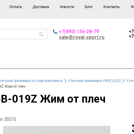
Оплата
Доставка
Новости
Блог
Контакты
Ф
+7(495) 136-28-79
+7
+7
sale@royal-sport.ru
личные тренажеры и спорткомплексы
Уличные тренажеры HERCULES
Улич
9Z Жим от плеч
ВВ-019Z Жим от плеч
л: 35575