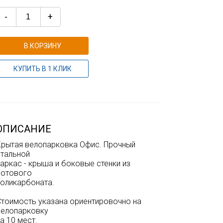
-
+
В КОРЗИНУ
КУПИТЬ В 1 КЛИК
ОПИСАНИЕ
Крытая велопарковка Офис. Прочный
стальной
аркас - крыша и боковые стенки из
сотового
поликарбоната.
Стоимость указана ориентировочно на
велопарковку
а 10 мест.