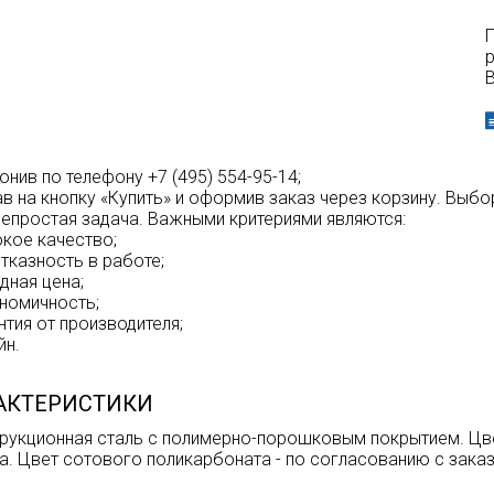
р
В
вонив по телефону +7 (495) 554-95-14;
ав на кнопку «Купить» и оформив заказ через корзину. Вы
 непростая задача. Важными критериями являются:
окое качество;
отказность в работе;
одная цена;
ономичность;
нтия от производителя;
йн.
АКТЕРИСТИКИ
рукционная сталь с полимерно-порошковым покрытием. Цве
а. Цвет сотового поликарбоната - по согласованию с зака