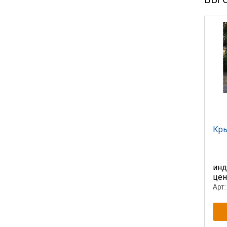
Кры
инд
це
Арт: