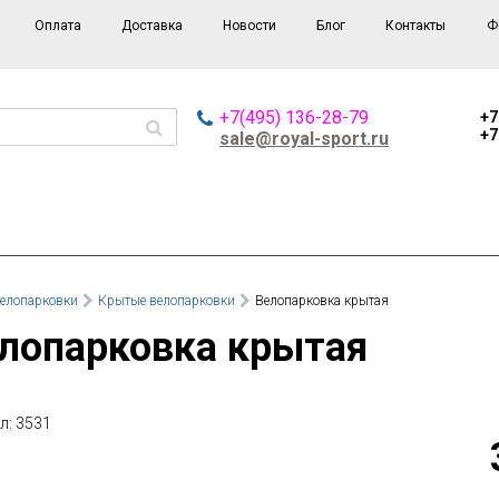
Оплата
Доставка
Новости
Блог
Контакты
Ф
+7(495) 136-28-79
+7
+7
sale@royal-sport.ru
елопарковки
Крытые велопарковки
Велопарковка крытая
елопарковка крытая
л: 3531