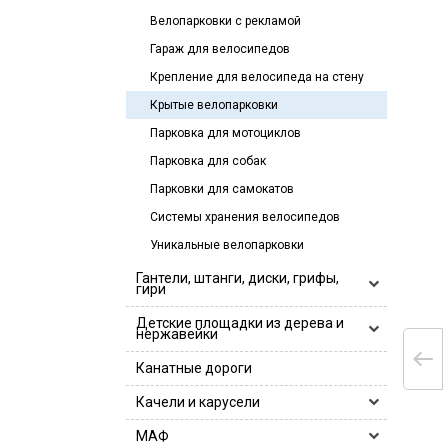
Велопарковки с рекламой
Гараж для велосипедов
Крепление для велосипеда на стену
Крытые велопарковки
Парковка для мотоциклов
Парковка для собак
Парковки для самокатов
Системы хранения велосипедов
Уникальные велопарковки
Гантели, штанги, диски, грифы,
гири
Гантели, гантельные ряды
Детские площадки из дерева и
нержавейки
Гантели
Гири
Деревянные детские площадки
Канатные дороги
Гантельные ряды
Грифы
Детские игровые площадки
Качели и карусели
Log Bar Hercules
Диски
Деревянные детские площадки
Детские комплексы для лазания
Грифы 25 мм
Диски 26 мм
Замки
Горки и песочницы
МАФ