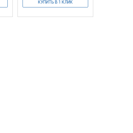
КУПИТЬ В 1 КЛИК
Велопарков