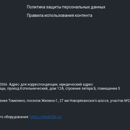
Политика защиты персональных данных
Правила использования контента
066. Адрес для корреспонденции, юридический адрес:
рцы, проезд Котельнический, дом 12А, строение литера Б, помещение 5
ение Томилино, поселок Жилино-1, 27 км Новорязанского шоссе, участок №2
го оборудования:
https://rehab-life.ru/