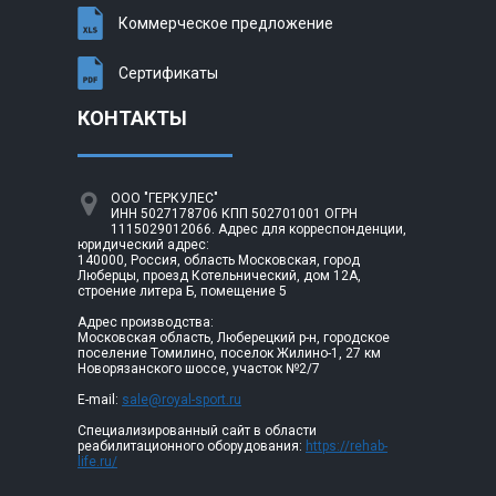
Коммерческое предложение
Сертификаты
КОНТАКТЫ
ООО "ГЕРКУЛЕС"
ИНН 5027178706 КПП 502701001 ОГРН
1115029012066. Адрес для корреспонденции,
юридический адрес:
140000, Россия, область Московская, город
Люберцы, проезд Котельнический, дом 12А,
строение литера Б, помещение 5
Адрес производства:
Московская область, Люберецкий р-н, городское
поселение Томилино, поселок Жилино-1, 27 км
Новорязанского шоссе, участок №2/7
E-mail:
sale@royal-sport.ru
Специализированный сайт в области
реабилитационного оборудования:
https://rehab-
life.ru/