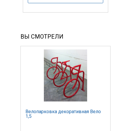
ВЫ СМОТРЕЛИ
ело
Велопарковка декоративная Вело
Вело
1,5
1,5