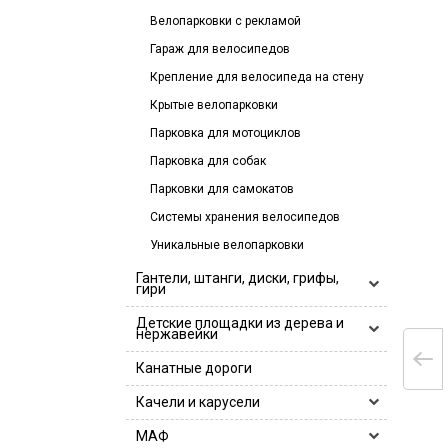
Велопарковки с рекламой
Гараж для велосипедов
Крепление для велосипеда на стену
Крытые велопарковки
Парковка для мотоциклов
Парковка для собак
Парковки для самокатов
Системы хранения велосипедов
Уникальные велопарковки
Гантели, штанги, диски, грифы,
гири
Гантели, гантельные ряды
Детские площадки из дерева и
нержавейки
Гантели
Гири
Деревянные детские площадки
Канатные дороги
Гантельные ряды
Грифы
Детские игровые площадки
Качели и карусели
Log Bar Hercules
Диски
Деревянные детские площадки
Детские комплексы для лазания
Грифы 25 мм
Диски 26 мм
Замки
Горки и песочницы
МАФ