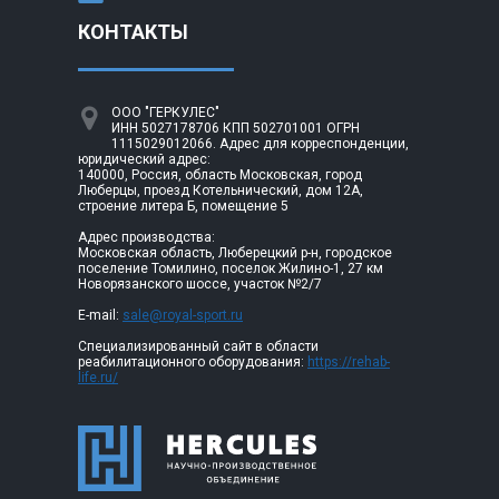
КОНТАКТЫ
ООО "ГЕРКУЛЕС"
ИНН 5027178706 КПП 502701001 ОГРН
1115029012066. Адрес для корреспонденции,
юридический адрес:
140000, Россия, область Московская, город
Люберцы, проезд Котельнический, дом 12А,
строение литера Б, помещение 5
Адрес производства:
Московская область, Люберецкий р-н, городское
поселение Томилино, поселок Жилино-1, 27 км
Новорязанского шоссе, участок №2/7
E-mail:
sale@royal-sport.ru
Специализированный сайт в области
реабилитационного оборудования:
https://rehab-
life.ru/