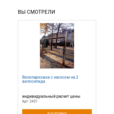
ВЫ СМОТРЕЛИ
Велопарковка с насосом на 2
Вело
велосипеда
вело
индивидуальный расчет цены
инди
Арт: 2431
Арт: 
В КОРЗИНУ