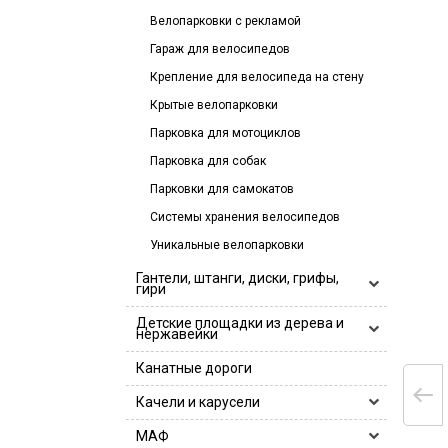
Велопарковки с рекламой
Гараж для велосипедов
Крепление для велосипеда на стену
Крытые велопарковки
Парковка для мотоциклов
Парковка для собак
Парковки для самокатов
Системы хранения велосипедов
Уникальные велопарковки
Гантели, штанги, диски, грифы,
гири
Гантели, гантельные ряды
Детские площадки из дерева и
нержавейки
Гантели
Гири
Деревянные детские площадки
Канатные дороги
Гантельные ряды
Грифы
Детские игровые площадки
Качели и карусели
Log Bar Hercules
Диски
Деревянные детские площадки
Детские комплексы для лазания
Грифы 25 мм
Диски 26 мм
Замки
Горки и песочницы
МАФ