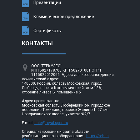
Презентации
Коммерческое предложение
Сертификаты
КОНТАКТЫ
ООО "ГЕРКУЛЕС"
ИНН 5027178706 КПП 502701001 ОГРН
1115029012066. Адрес для корреспонденции,
юридический адрес:
140000, Россия, область Московская, город
Люберцы, проезд Котельнический, дом 12А,
строение литера Б, помещение 5
Адрес производства:
Московская область, Люберецкий р-н, городское
поселение Томилино, поселок Жилино-1, 27 км
Новорязанского шоссе, участок №2/7
E-mail:
sale@royal-sport.ru
Специализированный сайт в области
реабилитационного оборудования:
https://rehab-