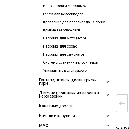
Велопарковки с рекламой
Гараж для велосипедов
Крепление для велосипеда на стену
Крытые велопарковки
Парковка для мотоциклов
Парковка для собак
Парковки для самокатов
Системы хранения велосипедов
Уникальные велопарковки
Гантели, штанги, диски, грифы,
гири
Гантели, гантельные ряды
Детские площадки из дерева и
нержавейки
Гантели
Гири
Деревянные детские площадки
Канатные дороги
Гантельные ряды
Грифы
Детские игровые площадки
Качели и карусели
Log Bar Hercules
Диски
Деревянные детские площадки
Детские комплексы для лазания
Грифы 25 мм
Диски 26 мм
Замки
Горки и песочницы
МАФ