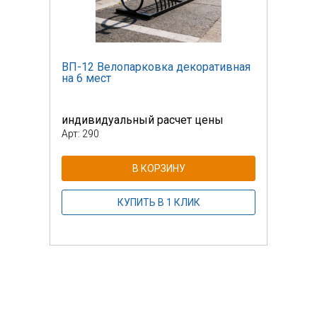
вная
ВП-12 Велопарковка декоративная
ВП-1
на 6 мест
на 6
индивидуальный расчет цены
инди
Арт: 290
Арт: 
В КОРЗИНУ
КУПИТЬ В 1 КЛИК