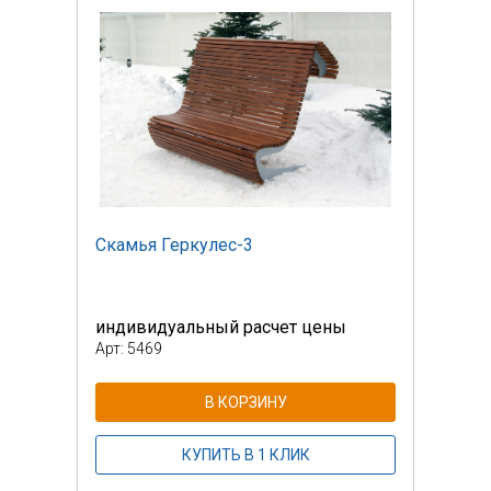
Скамья Геркулес-3
Скам
индивидуальный расчет цены
инди
Арт: 5469
Арт: 
В КОРЗИНУ
КУПИТЬ В 1 КЛИК