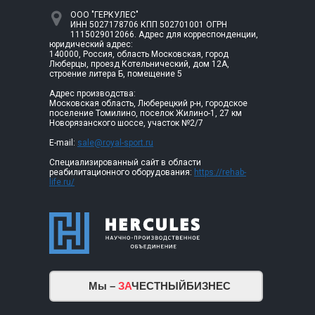
ООО "ГЕРКУЛЕС"
ИНН 5027178706 КПП 502701001 ОГРН
1115029012066. Адрес для корреспонденции,
юридический адрес:
140000, Россия, область Московская, город
Люберцы, проезд Котельнический, дом 12А,
строение литера Б, помещение 5
Адрес производства:
Московская область, Люберецкий р-н, городское
поселение Томилино, поселок Жилино-1, 27 км
Новорязанского шоссе, участок №2/7
E-mail:
sale@royal-sport.ru
Специализированный сайт в области
реабилитационного оборудования:
https://rehab-
life.ru/
Мы –
ЗА
ЧЕСТНЫЙБИЗНЕС