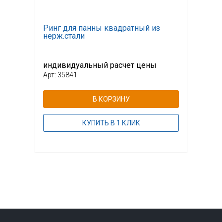
Ринг для панны квадратный из
Ринг
нерж.стали
нерж
индивидуальный расчет цены
инди
Арт: 35841
Арт: 
В КОРЗИНУ
КУПИТЬ В 1 КЛИК