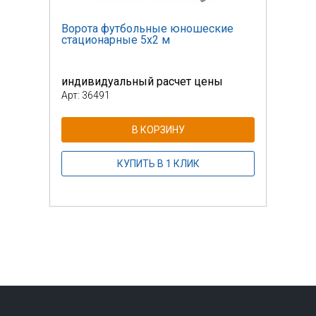
е
Ворота футбольные юношеские
Воро
стационарные 5х2 м
стац
индивидуальный расчет цены
инди
Арт: 36491
Арт: 
В КОРЗИНУ
КУПИТЬ В 1 КЛИК